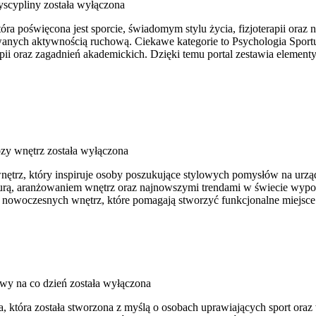
yscypliny
została wyłączona
ra poświęcona jest sporcie, świadomym stylu życia, fizjoterapii oraz 
owanych aktywnością ruchową. Ciekawe kategorie to Psychologia Sport
erapii oraz zagadnień akademickich. Dzięki temu portal zestawia elem
zy wnętrz
została wyłączona
nętrz, który inspiruje osoby poszukujące stylowych pomysłów na urzą
kturą, aranżowaniem wnętrz oraz najnowszymi trendami w świecie wypos
ce nowoczesnych wnętrz, które pomagają stworzyć funkcjonalne miejsc
owy na co dzień
została wyłączona
, która została stworzona z myślą o osobach uprawiających sport oraz