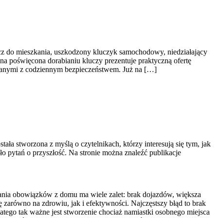
cz do mieszkania, uszkodzony kluczyk samochodowy, niedziałający
na poświęcona dorabianiu kluczy prezentuje praktyczną ofertę
zanymi z codziennym bezpieczeństwem. Już na […]
tała stworzona z myślą o czytelnikach, którzy interesują się tym, jak
ło pytań o przyszłość. Na stronie można znaleźć publikacje
wania obowiązków z domu ma wiele zalet: brak dojazdów, większa
 zarówno na zdrowiu, jak i efektywności. Najczęstszy błąd to brak
atego tak ważne jest stworzenie chociaż namiastki osobnego miejsca