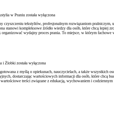
stylia w Praniu
została wyłączona
cony czyszczeniu tekstyliów, profesjonalnym rozwiązaniom pralniczym
a stanowi kompleksowe źródło wiedzy dla osób, które chcą lepiej zrozum
ak organizować wydajny proces prania. To miejsce, w którym fachowe w
a i Żlobki
została wyłączona
zygotowana z myślą o opiekunach, nauczycielach, a także wszystkich o
jnych, dostarczając wartościowych informacji dla osób, które chcą 
 wartościowe treści związane z edukacją, wychowaniem i codziennym 