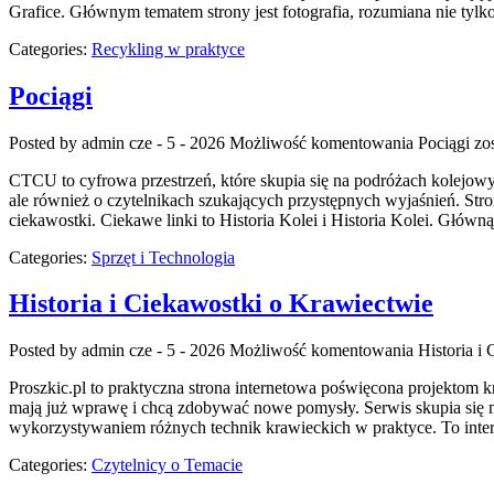
Grafice. Głównym tematem strony jest fotografia, rozumiana nie tyl
Categories:
Recykling w praktyce
Pociągi
Posted by admin
cze - 5 - 2026
Możliwość komentowania
Pociągi
zos
CTCU to cyfrowa przestrzeń, które skupia się na podróżach kolejowy
ale również o czytelnikach szukających przystępnych wyjaśnień. St
ciekawostki. Ciekawe linki to Historia Kolei i Historia Kolei. Główn
Categories:
Sprzęt i Technologia
Historia i Ciekawostki o Krawiectwie
Posted by admin
cze - 5 - 2026
Możliwość komentowania
Historia i
Proszkic.pl to praktyczna strona internetowa poświęcona projektom k
mają już wprawę i chcą zdobywać nowe pomysły. Serwis skupia się 
wykorzystywaniem różnych technik krawieckich w praktyce. To inter
Categories:
Czytelnicy o Temacie