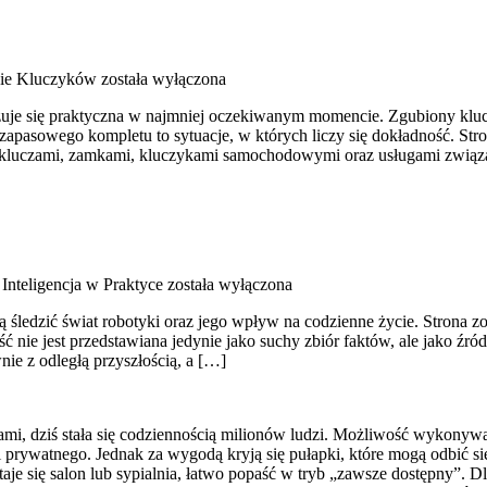
nie Kluczyków
została wyłączona
kazuje się praktyczna w najmniej oczekiwanym momencie. Zgubiony klu
apasowego kompletu to sytuacje, w których liczy się dokładność. Stro
ię kluczami, zamkami, kluczykami samochodowymi oraz usługami zwią
Inteligencja w Praktyce
została wyłączona
 śledzić świat robotyki oraz jego wpływ na codzienne życie. Strona zos
 nie jest przedstawiana jedynie jako suchy zbiór faktów, ale jako źród
ie z odległą przyszłością, a […]
erami, dziś stała się codziennością milionów ludzi. Możliwość wykony
prywatnego. Jednak za wygodą kryją się pułapki, które mogą odbić się
je się salon lub sypialnia, łatwo popaść w tryb „zawsze dostępny”. Dl