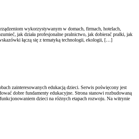
, urządzeniom wykorzystywanym w domach, firmach, hotelach,
ieć, jak działa profesjonalne pralnictwo, jak dobierać pralki, jak
skazówki łączą się z tematyką technologii, ekologii, […]
sobach zainteresowanych edukacją dzieci. Serwis poświęcony jest
budować dobre fundamenty edukacyjne. Strona stanowi rozbudowaną
funkcjonowaniem dzieci na różnych etapach rozwoju. Na witrynie