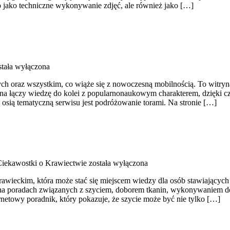
ko jako techniczne wykonywanie zdjęć, ale również jako […]
tała wyłączona
ch oraz wszystkim, co wiąże się z nowoczesną mobilnością. To witryn
rona łączy wiedzę do kolei z popularnonaukowym charakterem, dzięki 
ą osią tematyczną serwisu jest podróżowanie torami. Na stronie […]
 Ciekawostki o Krawiectwie
została wyłączona
rawieckim, która może stać się miejscem wiedzy dla osób stawiających 
na poradach związanych z szyciem, doborem tkanin, wykonywaniem de
netowy poradnik, który pokazuje, że szycie może być nie tylko […]