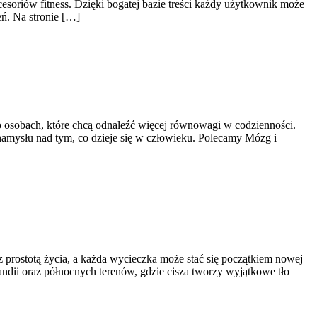
soriów fitness. Dzięki bogatej bazie treści każdy użytkownik może
ń. Na stronie […]
o osobach, które chcą odnaleźć więcej równowagi w codzienności.
namysłu nad tym, co dzieje się w człowieku. Polecamy Mózg i
z prostotą życia, a każda wycieczka może stać się początkiem nowej
slandii oraz północnych terenów, gdzie cisza tworzy wyjątkowe tło