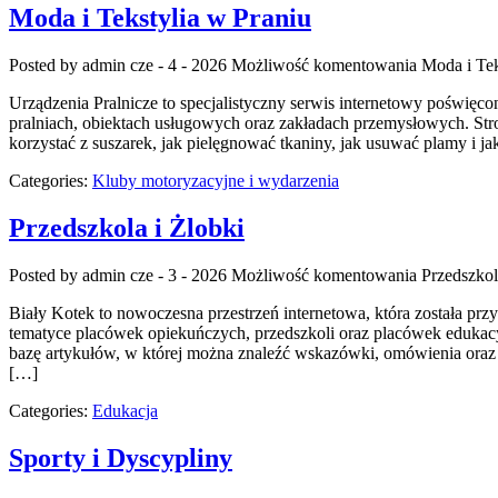
Moda i Tekstylia w Praniu
Posted by admin
cze - 4 - 2026
Możliwość komentowania
Moda i Tek
Urządzenia Pralnicze to specjalistyczny serwis internetowy poświę
pralniach, obiektach usługowych oraz zakładach przemysłowych. Stron
korzystać z suszarek, jak pielęgnować tkaniny, jak usuwać plamy i j
Categories:
Kluby motoryzacyjne i wydarzenia
Przedszkola i Żlobki
Posted by admin
cze - 3 - 2026
Możliwość komentowania
Przedszkol
Biały Kotek to nowoczesna przestrzeń internetowa, która została pr
tematyce placówek opiekuńczych, przedszkoli oraz placówek edukacy
bazę artykułów, w której można znaleźć wskazówki, omówienia oraz
[…]
Categories:
Edukacja
Sporty i Dyscypliny