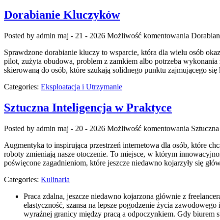
Dorabianie Kluczyków
Posted by admin
maj - 21 - 2026
Możliwość komentowania
Dorabia
Sprawdzone dorabianie kluczy to wsparcie, która dla wielu osób o
pilot, zużyta obudowa, problem z zamkiem albo potrzeba wykonania z
skierowaną do osób, które szukają solidnego punktu zajmującego s
Categories:
Eksploatacja i Utrzymanie
Sztuczna Inteligencja w Praktyce
Posted by admin
maj - 20 - 2026
Możliwość komentowania
Sztuczna 
Augmentyka to inspirująca przestrzeń internetowa dla osób, które chcą
roboty zmieniają nasze otoczenie. To miejsce, w którym innowacyjność
poświęcone zagadnieniom, które jeszcze niedawno kojarzyły się główn
Categories:
Kulinaria
Praca zdalna, jeszcze niedawno kojarzona głównie z freelanc
elastyczność, szansa na lepsze pogodzenie życia zawodowego i 
wyraźnej granicy między pracą a odpoczynkiem. Gdy biurem sta