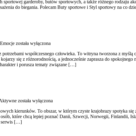
sportowej garderoby, butów sportowych, a także różnego rodzaju akce
enia do biegania. Polecam Buty sportowe i Styl sportowy na co dzie
i Emocje
została wyłączona
 z potrzebami współczesnego człowieka. To witryna tworzona z myślą 
ojarzy się z różnorodnością, a jednocześnie zaprasza do spokojnego 
harakter i porusza tematy związane […]
 Aktywne
została wyłączona
nowych kierunków. To obszar, w którym czyste krajobrazy spotyka się 
 osób, które chcą lepiej poznać Danii, Szwecji, Norwegii, Finlandii, I
 serwis […]