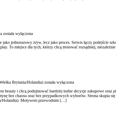
na
została wyłączona
nie jako jednorazowy zryw, lecz jako proces. Serwis łączy podejście s
 play. To miejsce dla tych, którzy chcą trenować rozsądniej, niezależni
(Wielka Brytania/Holandia)
została wyłączona
iatem beauty i chcą podejmować bardziej trafne decyzje zakupowe oraz p
 rutynę bez chaosu oraz bez przypadkowych wyborów. Strona skupia się n
ania/Holandia). Motywem przewodnim […]