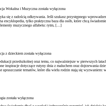
cja Wokalna i Muzyczna
została wyłączona
tyka się z radością odkrywania. Jeśli szukasz przystępnego wprowad
a encyklopedia, tylko praktyczna baza dla osób, które chcą świadomiej
lementy muzycznego alfabetu: rytm, […]
ja z dzieckiem
została wyłączona
dukacji przedszkolnej oraz temu, co najważniejsze w pierwszych latac
one inspiracje dotyczące rutyny dnia z maluchem oraz dojrzewania dzi
st upraszczanie tematów, które dla wielu rodzin stają się wyzwaniem:
ogia
została wyłączona
chcą świadomie dbać o wygląd i jednocześnie rozumieć, jak działają ko