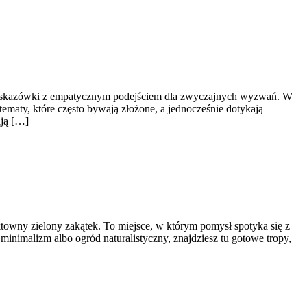
nne wskazówki z empatycznym podejściem dla zwyczajnych wyzwań. W
 tematy, które często bywają złożone, a jednocześnie dotykają
ają […]
owny zielony zakątek. To miejsce, w którym pomysł spotyka się z
minimalizm albo ogród naturalistyczny, znajdziesz tu gotowe tropy,