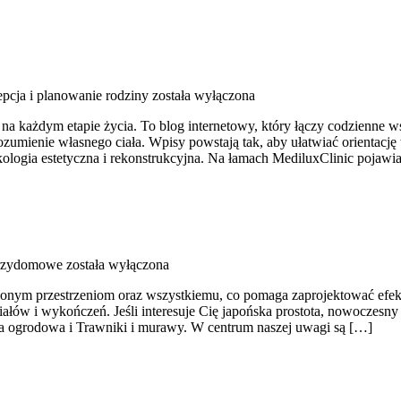
pcja i planowanie rodziny
została wyłączona
ań na każdym etapie życia. To blog internetowy, który łączy codzie
rozumienie własnego ciała. Wpisy powstają tak, aby ułatwiać orientację
kologia estetyczna i rekonstrukcyjna. Na łamach MediluxClinic pojawi
rzydomowe
została wyłączona
lonym przestrzeniom oraz wszystkiemu, co pomaga zaprojektować efekt
ałów i wykończeń. Jeśli interesuje Cię japońska prostota, nowoczesny 
tura ogrodowa i Trawniki i murawy. W centrum naszej uwagi są […]