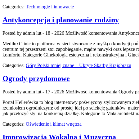
Categories:
Technologie i innowacje
Antykoncepcja i planowanie rodziny
Posted by admin
lut - 18 - 2026
Możliwość komentowania
Antykonce
MediluxClinic to platforma w sieci stworzone z myślą o kondycji p
centrum tej przestrzeni stoi zapobieganie, mądre nawyki oraz lepsze 
komfortu. Kategorie Ginekologia estetyczna i rekonstrukcyjna i Gine
Categories:
Góry Polski mniej znane – Ukryte Skarby Krajobrazu
Ogrody przydomowe
Posted by admin
lut - 17 - 2026
Możliwość komentowania
Ogrody p
Portal Hellerówka to blog internetowy poświęcony stylizowanym zie
rzemiosłem ogrodniczym: od prostej idei po selekcję gatunków, materi
jak przełożyć styl na konkretną działkę. Kategorie to Mała architek
Categories:
Oświetlenie i klimat wnętrza
Improwizacja Wokalna i Muzyczna