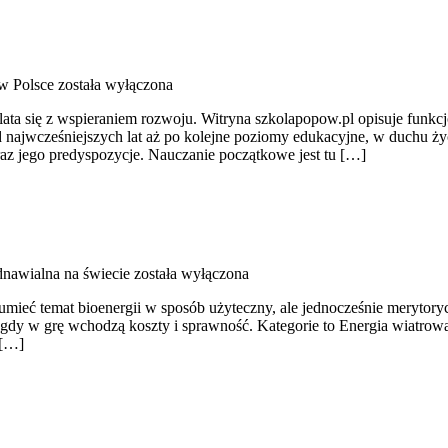
w Polsce
została wyłączona
ata się z wspieraniem rozwoju. Witryna szkolapopow.pl opisuje funkcj
jwcześniejszych lat aż po kolejne poziomy edukacyjne, w duchu życz
raz jego predyspozycje. Nauczanie początkowe jest tu […]
dnawialna na świecie
została wyłączona
umieć temat bioenergii w sposób użyteczny, ale jednocześnie merytory
dy w grę wchodzą koszty i sprawność. Kategorie to Energia wiatrowa i
 […]