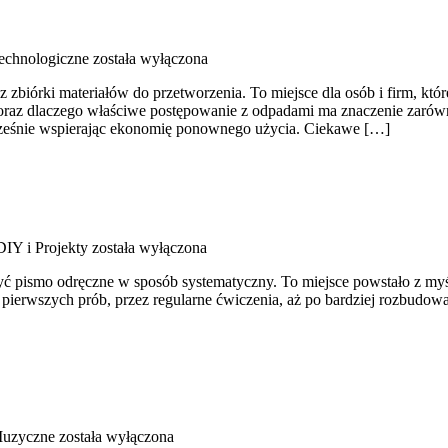
echnologiczne
została wyłączona
biórki materiałów do przetworzenia. To miejsce dla osób i firm, które
oraz dlaczego właściwe postępowanie z odpadami ma znaczenie zarówno d
ocześnie wspierając ekonomię ponownego użycia. Ciekawe […]
DIY i Projekty
została wyłączona
rzyć pismo odręczne w sposób systematyczny. To miejsce powstało z myś
d pierwszych prób, przez regularne ćwiczenia, aż po bardziej rozbudo
Muzyczne
została wyłączona