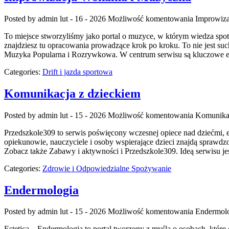
Posted by admin
lut - 16 - 2026
Możliwość komentowania
Improwiza
To miejsce stworzyliśmy jako portal o muzyce, w którym wiedza spo
znajdziesz tu opracowania prowadzące krok po kroku. To nie jest such
Muzyka Popularna i Rozrywkowa. W centrum serwisu są kluczowe e
Categories:
Drift i jazda sportowa
Komunikacja z dzieckiem
Posted by admin
lut - 15 - 2026
Możliwość komentowania
Komunikac
Przedszkole309 to serwis poświęcony wczesnej opiece nad dziećmi, e
opiekunowie, nauczyciele i osoby wspierające dzieci znajdą sprawdz
Zobacz także Zabawy i aktywności i Przedszkole309. Ideą serwisu je
Categories:
Zdrowie i Odpowiedzialne Spożywanie
Endermologia
Posted by admin
lut - 15 - 2026
Możliwość komentowania
Endermol
Estetica – Endermologia to portal tworzony z myślą o osobach, które 