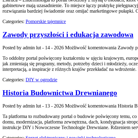
gabinetowe mają uzasadnienie. To miejsce łączy praktykę pielęgnacy
rozwiązania bardziej świadomie oraz omijać marketingowe pułapki. 
Categories:
Pomorskie tajemnice
Zawody przyszłości i edukacja zawodowa
Posted by admin
lut - 14 - 2026
Możliwość komentowania
Zawody pr
To oddolny portal poświęcony kształceniu w ujęciu krajowym, europej
jak zmieniają się programy, metody, potrzeby dzieci i młodzieży, oc
interpretacją, a inspiracje z różnych krajów przekładać na wdrożen
Categories:
DIY w ogrodzie
Historia Budownictwa Drewnianego
Posted by admin
lut - 13 - 2026
Możliwość komentowania
Historia 
Ta platforma to rozbudowany portal o budowie poświęcony temu, co 
domu, modernizacja, platforma zewnętrzna, dach, kondygnacja stropo
instrukcje DIY i Nowoczesne Technologie Drewniane. Rdzeniem serwisu
Categories:
Sprzęt elektroniczny i nowinki technologiczne