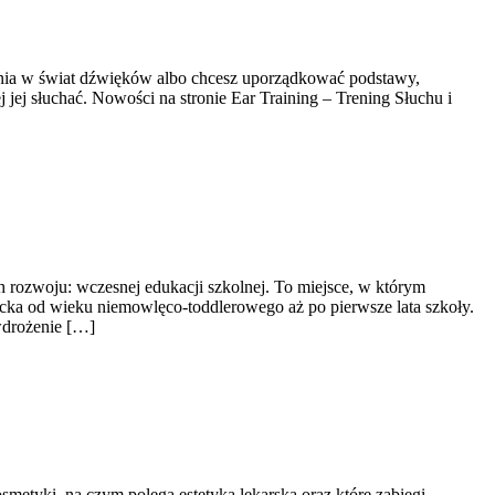
zenia w świat dźwięków albo chcesz uporządkować podstawy,
 jej słuchać. Nowości na stronie Ear Training – Trening Słuchu i
h rozwoju: wczesnej edukacji szkolnej. To miejsce, w którym
ecka od wieku niemowlęco-toddlerowego aż po pierwsze lata szkoły.
 wdrożenie […]
smetyki, na czym polega estetyka lekarska oraz które zabiegi