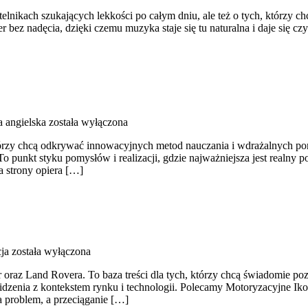
lnikach szukających lekkości po całym dniu, ale też o tych, którzy ch
 bez nadęcia, dzięki czemu muzyka staje się tu naturalna i daje się czy
 angielska
została wyłączona
którzy chcą odkrywać innowacyjnych metod nauczania i wdrażalnych po
To punkt styku pomysłów i realizacji, gdzie najważniejsza jest realny po
a strony opiera […]
ja
została wyłączona
 oraz Land Rovera. To baza treści dla tych, którzy chcą świadomie p
zenia z kontekstem rynku i technologii. Polecamy Motoryzacyjne Ik
a problem, a przeciąganie […]