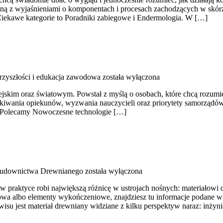
jną z wyjaśnieniami o komponentach i procesach zachodzących w skórz
Ciekawe kategorie to Poradniki zabiegowe i Endermologia. W […]
zyszłości i edukacja zawodowa
została wyłączona
skim oraz światowym. Powstał z myślą o osobach, które chcą rozumieć s
zekiwania opiekunów, wyzwania nauczycieli oraz priorytety samorządów
ie. Polecamy Nowoczesne technologie […]
Budownictwa Drewnianego
została wyłączona
w praktyce robi największą różnicę w ustrojach nośnych: materiałowi
wa albo elementy wykończeniowe, znajdziesz tu informacje podane w z
 jest materiał drewniany widziane z kilku perspektyw naraz: inżynier