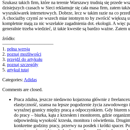
Szukasz takich firm, które na terenie Warszawy trudnią się przede 
dzisiejszych czasach w Sieci reklamuje się cała masa firm, zatem ta
wyszukiwarek internetowych. Dobrze, lecz w takim razie na co prz
A chociażby czymś ze wszech miar istotnym to by zwrócić większą u
kompletnie mają za nic wszelakie zagadnienia dot. ekologii. A więc p
generalnie trzeba wiedzieć, iż takie kwestie są bardzo ważne. Zate
źródło:
———————————
1.
pełna wersja
2.
poznaj możliwości
3.
przejdź do artykułu
4.
poznaj szczegóły
5.
artykuł tutaj
Categories:
Adidas
Comments are closed.
Praca zdalna, jeszcze niedawno kojarzona głównie z freelanc
elastyczność, szansa na lepsze pogodzenie życia zawodowego i 
wyraźnej granicy między pracą a odpoczynkiem. Gdy biurem sta
do pracy – biurka, kąta z krzesłem i monitorem, gdzie organizm
odpowiednią wysokość krzesła, monitora i oświetlenia. Drugim 
konkretne godziny pracy, przerwy na posiłek i krótki spacer.