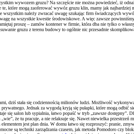
wszystkim wywozem gruzu? Na szczęście nie można powiedzieć, iż odnal
kże te, które mogą zaoferować wywóz gruzu klin, mamy jak najbardziej 
ede wszystkim należy zwracać uwagę szukając firm świadczących wyw
wagę na wszystkie kwestie środowiskowe. A więc zawsze powinniśmy db
amiętaj proszę – zamów kontener w firmie, która dba nie tylko o własny 
m usuwanie gruzu z terenu budowy to ogólnie nic przesadnie skompliko
erami, dziś stała się codziennością milionów ludzi. Możliwość wykony
prywatnego. Jednak za wygodą kryją się pułapki, które mogą odbić się
je się salon lub sypialnia, łatwo popaść w tryb „zawsze dostępny”. Dl
 „wie”, że tu pracuje, a nie relaksuje się. Nawet niewielka przestrzeń
elementem jest plan dnia. W domu łatwo się rozproszyć: pranie, zmywan
 Pomocne są techniki zarządzania czasem, jak metoda Pomodoro czy blo