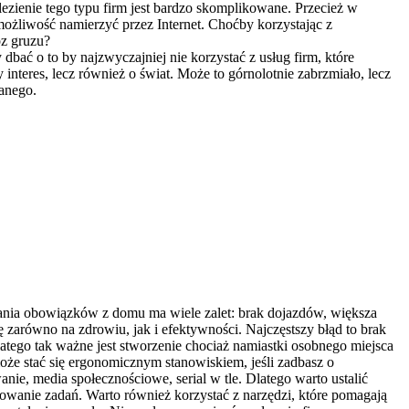
ezienie tego typu firm jest bardzo skomplikowane. Przecież w
możliwość namierzyć przez Internet. Choćby korzystając z
óz gruzu?
ać o to by najzwyczajniej nie korzystać z usług firm, które
interes, lecz również o świat. Może to górnolotnie zabrzmiało, lecz
wanego.
wania obowiązków z domu ma wiele zalet: brak dojazdów, większa
 zarówno na zdrowiu, jak i efektywności. Najczęstszy błąd to brak
atego tak ważne jest stworzenie chociaż namiastki osobnego miejsca
 może stać się ergonomicznym stanowiskiem, jeśli zadbasz o
ie, media społecznościowe, serial w tle. Dlatego warto ustalić
kowanie zadań. Warto również korzystać z narzędzi, które pomagają